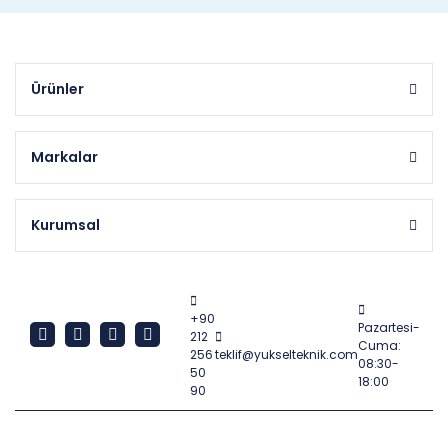
Ürünler
Markalar
Kurumsal
+90
Pazartesi-
212
Cuma:
256
teklif@yukselteknik.com
08:30-
50
18:00
90