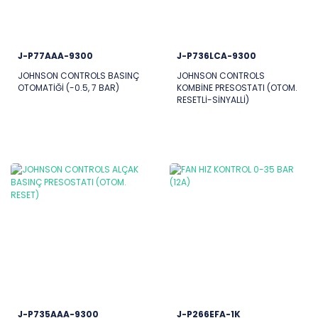
J-P77AAA-9300
J-P736LCA-9300
JOHNSON CONTROLS BASINÇ
JOHNSON CONTROLS
OTOMATİĞİ (-0.5, 7 BAR)
KOMBİNE PRESOSTATI (OTOM.
RESETLİ-SİNYALLİ)
J-P735AAA-9300
J-P266EFA-1K