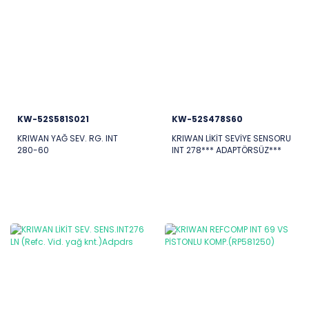
KW-52S581S021
KW-52S478S60
KRIWAN YAĞ SEV. RG. INT
KRIWAN LİKİT SEVİYE SENSORU
280-60
INT 278*** ADAPTÖRSÜZ***