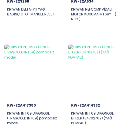
KW-22S298
KW-22A634
KRIWAN DELTA-P II YAĞ
KRIWAN REFCOMP VİDALI
BASINÇ OTO.-MANUEL RESET
MOTOR KORUMA INT69Y - (
RCY )
KW-22A417S80
KW-22A414S82
KRIWAN INT 69 DIAGNOSE
KRIWAN INT 69 DIAGNOSE
(FRASCOLD INT69) pompasız
BITZER (34702702) (YAĞ
model
POMPALI)