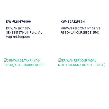
KW-52S476S66
KW-52A125S34
KRIWAN LİKİT SEV.
KRIWAN REFCOMP INT 69 VS
SENS.INT276 LN (Refc. Vid.
PİSTONLU KOMP.(RP581250)
yağ knt.)Adpdrs