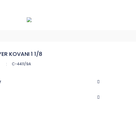
ER KOVANI 1 1/8
C-4411/9A
r
CASTEL