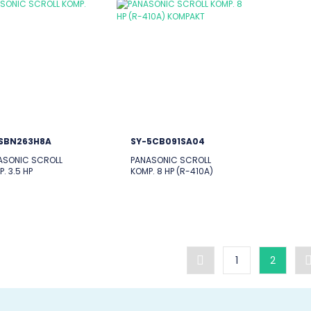
SBN263H8A
SY-5CB091SA04
ASONIC SCROLL
PANASONIC SCROLL
. 3.5 HP
KOMP. 8 HP (R-410A)
KOMPAKT
1
2