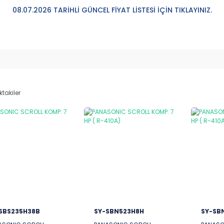
08.07.2026 TARİHLİ GÜNCEL FİYAT LİSTESİ İÇİN TIKLAYINIZ.
ktakiler
SBS235H38B
SY-SBN523H8H
SY-SB