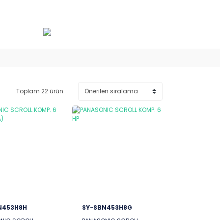
Toplam 22 ürün
N453H8H
SY-SBN453H8G