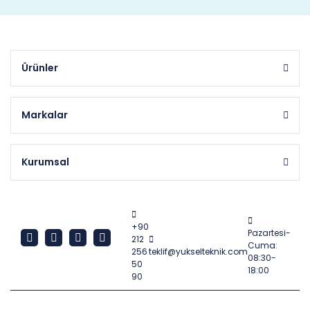
Ürünler
Markalar
Kurumsal
+90
Pazartesi-
212
Cuma:
256
teklif@yukselteknik.com
08:30-
50
18:00
90